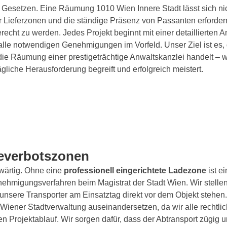
en Gesetzen. Eine Räumung 1010 Wien Innere Stadt lässt sich ni
 für Lieferzonen und die ständige Präsenz von Passanten erford
echt zu werden. Jedes Projekt beginnt mit einer detaillierten 
alle notwendigen Genehmigungen im Vorfeld. Unser Ziel ist es, d
ie Räumung einer prestigeträchtige Anwaltskanzlei handelt – wi
tägliche Herausforderung begreift und erfolgreich meistert.
everbotszonen
nwärtig. Ohne eine
professionell eingerichtete Ladezone
ist e
hmigungsverfahren beim Magistrat der Stadt Wien. Wir stellen d
s unsere Transporter am Einsatztag direkt vor dem Objekt stehen
r Wiener Stadtverwaltung auseinandersetzen, da wir alle rechtlic
en Projektablauf. Wir sorgen dafür, dass der Abtransport zügig