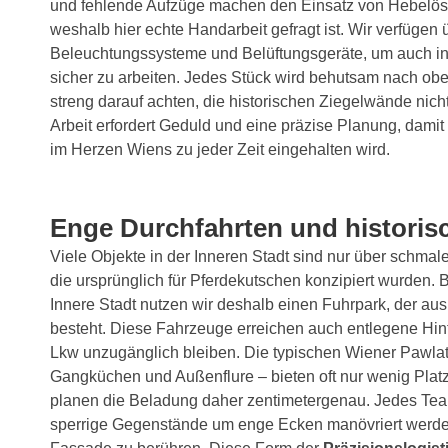
und fehlende Aufzüge machen den Einsatz von Hebelös
weshalb hier echte Handarbeit gefragt ist. Wir verfügen 
Beleuchtungssysteme und Belüftungsgeräte, um auch in
sicher zu arbeiten. Jedes Stück wird behutsam nach obe
streng darauf achten, die historischen Ziegelwände nic
Arbeit erfordert Geduld und eine präzise Planung, damit
im Herzen Wiens zu jeder Zeit eingehalten wird.
Enge Durchfahrten und historis
Viele Objekte in der Inneren Stadt sind nur über schmal
die ursprünglich für Pferdekutschen konzipiert wurden
Innere Stadt nutzen wir deshalb einen Fuhrpark, der au
besteht. Diese Fahrzeuge erreichen auch entlegene Hint
Lkw unzugänglich bleiben. Die typischen Wiener Pawlat
Gangküchen und Außenflure – bieten oft nur wenig Plat
planen die Beladung daher zentimetergenau. Jedes Tea
sperrige Gegenstände um enge Ecken manövriert werd