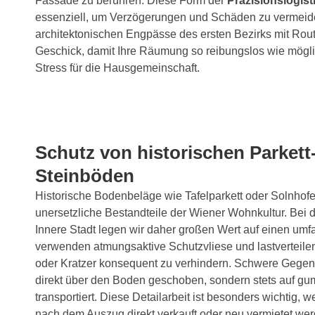
Fassade zu berühren. Diese Form der
Präzisionslogist
essenziell, um Verzögerungen und Schäden zu vermeide
architektonischen Engpässe des ersten Bezirks mit Rou
Geschick, damit Ihre Räumung so reibungslos wie mögli
Stress für die Hausgemeinschaft.
Schutz von historischen Parkett
Steinböden
Historische Bodenbeläge wie Tafelparkett oder Solnhofe
unersetzliche Bestandteile der Wiener Wohnkultur. Be
Innere Stadt legen wir daher großen Wert auf einen um
verwenden atmungsaktive Schutzvliese und lastverteilen
oder Kratzer konsequent zu verhindern. Schwere Gege
direkt über den Boden geschoben, sondern stets auf g
transportiert. Diese Detailarbeit ist besonders wichtig,
nach dem Auszug direkt verkauft oder neu vermietet wer