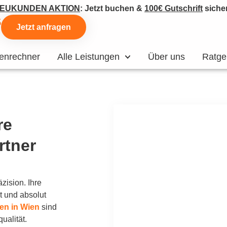
EUKUNDEN AKTION
: Jetzt buchen &
100€ Gutschrift
siche
5
Jetzt anfragen
enrechner
Alle Leistungen
Über uns
Ratge
re
rtner
zision. Ihre
t und absolut
n in Wien
sind
ualität.