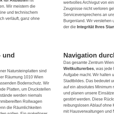
ik für Altbauten
ist
wertvolles Archivgut von ei
n. Wir meistern die
Zeugnisse nicht verloren ge
tine und technischem
Serviceversprechens an uns
ch verläuft, ganz ohne
Burgenland. Wir verstehen u
der die
Integrität Ihres Sta
- und
Navigation dur
Das gesamte Zentrum Wiens
Weltkulturerbes
, was jede
ner Natursteinplatten sind
Aufgabe macht. Wir halten u
i der Räumung 1010 Wien
Stadtbildes. Das bedeutet 
fassenden Bodenschutz. Wir
auf ein absolutes Minimum 
de Platten, um Druckstellen
und planen unsere Einsätze
nstände werden niemals
gestört werden. Diese Rücks
ummibereiften Rollwagen
reibungslosen Ablauf ohne K
 wenn die Räumlichkeiten
mit Hausverwaltungen und 
den sollen. Ein makelloser