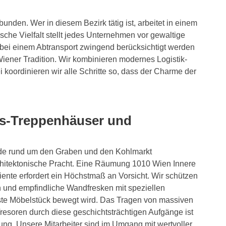
den. Wer in diesem Bezirk tätig ist, arbeitet in einem
sche Vielfalt stellt jedes Unternehmen vor gewaltige
 bei einem Abtransport zwingend berücksichtigt werden
Wiener Tradition. Wir kombinieren modernes Logistik-
 koordinieren wir alle Schritte so, dass der Charme der
is-Treppenhäuser und
ude rund um den Graben und den Kohlmarkt
chitektonische Pracht. Eine Räumung 1010 Wien Innere
ente erfordert ein Höchstmaß an Vorsicht. Wir schützen
n und empfindliche Wandfresken mit speziellen
rste Möbelstück bewegt wird. Das Tragen von massiven
esoren durch diese geschichtsträchtigen Aufgänge ist
tung. Unsere Mitarbeiter sind im Umgang mit wertvoller