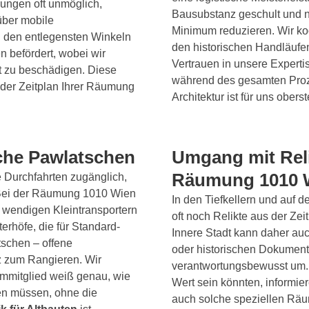
ungen oft unmöglich,
Bausubstanz geschult und n
über mobile
Minimum reduzieren. Wir koo
 den entlegensten Winkeln
den historischen Handläufen
n befördert, wobei wir
Vertrauen in unsere Expertis
ht zu beschädigen. Diese
während des gesamten Proz
 der Zeitplan Ihrer Räumung
Architektur ist für uns oberste
che Pawlatschen
Umgang mit Reli
Räumung 1010 W
e Durchfahrten zugänglich,
. Bei der Räumung 1010 Wien
In den Tiefkellern und auf 
s wendigen Kleintransportern
oft noch Relikte aus der Z
erhöfe, die für Standard-
Innere Stadt kann daher au
schen – offene
oder historischen Dokument
z zum Rangieren. Wir
verantwortungsbewusst um. 
mmitglied weiß genau, wie
Wert sein könnten, informie
en müssen, ohne die
auch solche speziellen Räu