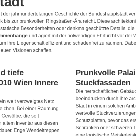
tadt
 der jahrhundertelangen Geschichte der Bundeshauptstadt verbun
bis zur prunkvollen Ringstraßen-Ära reicht. Diese architektoni
t statische Besonderheiten oder denkmalgeschützte Details, die
sammenhänge
und agiert mit der notwendigen Ehrfurcht vor der 
m Ihre Liegenschaft effizient und schadenfrei zu räumen. Dabei
 neuen Visionen schaffen.
d tiefe
Prunkvolle Pala
010 Wien Innere
Stuckfassaden
Die herrschaftlichen Gebä
beeindrucken durch ihre ar
 ein weit verzweigtes Netz
Stadt in einem solchen Ambi
e reichen. Bei einer Räumung
wertvolle Stuckverzierunge
 Gewölbe, die seit
Schutzplatten, bevor das e
n altem Inventar aus diesen
Schränken oder schweren Tr
usdauer. Enge Wendeltreppen
eine logistische Meisterleis